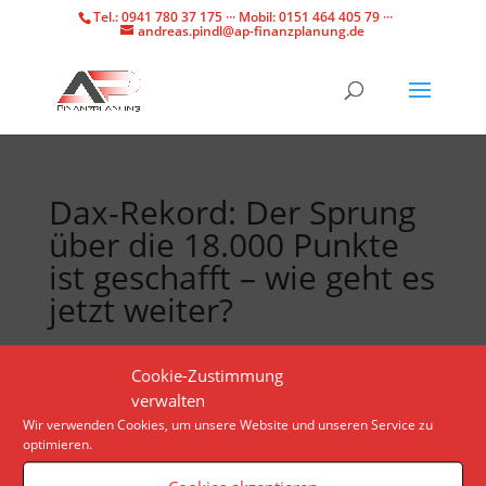
Tel.: 0941 780 37 175 ··· Mobil: 0151 464 405 79 ···
andreas.pindl@ap-finanzplanung.de
Dax-Rekord: Der Sprung
über die 18.000 Punkte
ist geschafft – wie geht es
jetzt weiter?
Der Dax hat eine neue historische Bestmarke
Cookie-Zustimmung
aufgestellt. Jetzt wird die Luft dünner für weitere
verwalten
Kursgewinne. Diese drei Chancen und drei Risiken
Wir verwenden Cookies, um unsere Website und unseren Service zu
optimieren.
gibt es für deutsche Aktien.