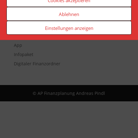
Cookies akzeptieren
Ablehnen
Veranstaltungen
Newsletter
Einstellungen anzeigen
Reporting
App
Infopaket
Digitaler Finanzordner
© AP Finanzplanung Andreas Pindl