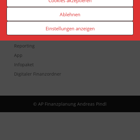
Cookies akzeptieren
Ablehnen
Veranstaltungen
Einstellungen anzeigen
Newsletter
Reporting
App
Infopaket
Digitaler Finanzordner
© AP Finanzplanung Andreas Pindl