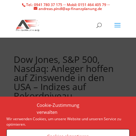
Tel.: 0941 780 37 175 ··· Mobil: 0151 464 405 79 ···
andreas.pindl@ap-finanzplanung.de
Dow Jones, S&P 500,
Nasdaq: Anleger hoffen
auf Zinswende in den
USA – Indizes auf
Rekordniveau
Cookie-Zustimmung
verwalten
Nach der Anhörung von US-Notenbankchef im US-
Wir verwenden Cookies, um unsere Website und unseren Service zu
Kongress markieren S&P 500 und Nasdaq neue
optimieren.
Bestmarken. Staatsanleihen fliegen hingegen aus
den Depots der Investoren.