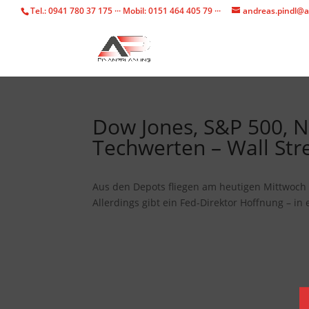
Tel.: 0941 780 37 175 ··· Mobil: 0151 464 405 79 ···
andreas.pindl@a
Dow Jones, S&P 500, N
Techwerten – Wall Str
Aus den Depots fliegen am heutigen Mittwoch v
Allerdings gibt ein Fed-Direktor Hoffnung – i