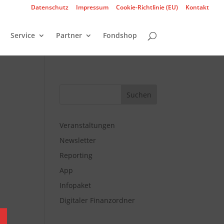
Datenschutz
Impressum
Cookie-Richtlinie (EU)
Kontakt
Service
Partner
Fondshop
Veranstaltungen
.
Newsletter
Reporting
App
Infopaket
Digitaler Finanzordner