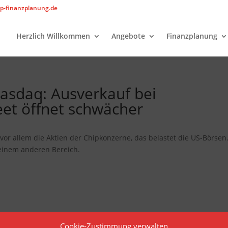
p-finanzplanung.de
Herzlich Willkommen
Angebote
Finanzplanung
asdaq: Ausverkauf bei
eet öffnet schwächer
or allem die Aktien der Chipkonzerne, das belastet die US-Börsen
n einem anderen Bereich.
Cookie-Zustimmung verwalten