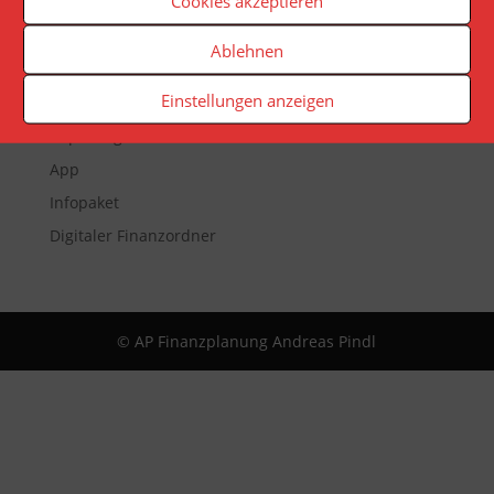
Cookies akzeptieren
Ablehnen
Veranstaltungen
Einstellungen anzeigen
Newsletter
Reporting
App
Infopaket
Digitaler Finanzordner
© AP Finanzplanung Andreas Pindl