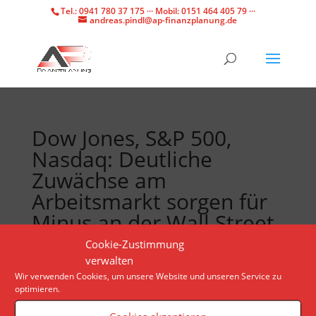
Tel.: 0941 780 37 175 ··· Mobil: 0151 464 405 79 ···
andreas.pindl@ap-finanzplanung.de
Dow Jones, S&P 500,
Nasdaq: Deutliche
Zuwächse am
Arbeitsmarkt sorgen für
Minus an der Wall Street
Cookie-Zustimmung
verwalten
Investoren wollen aus den Inflationszahlen
Wir verwenden Cookies, um unsere Website und unseren Service zu
Rückschlüsse auf den nächsten Zinsschritt der Fed
optimieren.
ziehen und warten mit weiteren Käufen ab.