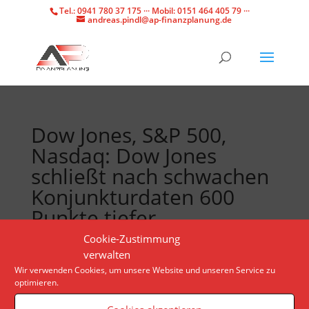
Tel.: 0941 780 37 175 ··· Mobil: 0151 464 405 79 ···
andreas.pindl@ap-finanzplanung.de
Dow Jones, S&P 500,
Nasdaq: Dow Jones
schließt nach schwachen
Konjunkturdaten 600
Punkte tiefer
Cookie-Zustimmung
verwalten
Die Talfahrt der US-Industrie hält an. Nicht nur
Wir verwenden Cookies, um unsere Website und unseren Service zu
bleibt der Einkaufsmanagerindex unter der
optimieren.
Wachstumsschwelle, auch sinken die Bauausgaben
in den USA weiter.