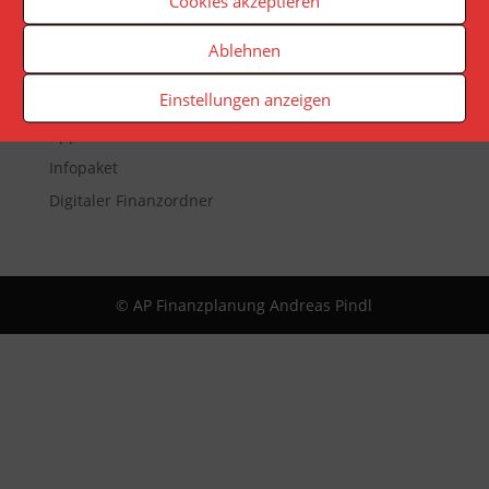
Cookies akzeptieren
Veranstaltungen
Ablehnen
Newsletter
Einstellungen anzeigen
Reporting
App
Infopaket
Digitaler Finanzordner
© AP Finanzplanung Andreas Pindl