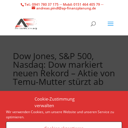
Tel.: 0941 780 37 175 ··· Mobil: 0151 464 405 79 ···
andreas.pindl@ap-finanzplanung.de
Dow Jones, S&P 500,
Nasdaq: Dow markiert
neuen Rekord – Aktie von
Temu-Mutter stürzt ab
Anleger streichen nach den jüngsten Zuwächsen
Cookie-Zustimmung
Gewinne ein. Am Montag fällt vor allem die Aktie des
verwalten
chinesischen E-Commerce-Spezialisten PDD auf.
Wir verwenden Cookies, um unsere Website und unseren Service zu
optimieren.