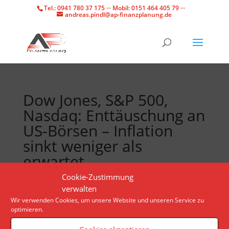
Tel.: 0941 780 37 175 ··· Mobil: 0151 464 405 79 ···
andreas.pindl@ap-finanzplanung.de
Dow Jones, S&P 500,
Nasdaq: Enttäuschung an
US-Börsen – Inflation
sinkt weniger als
erwartet
Cookie-Zustimmung
verwalten
Die Wall Street startet schwächer in den Dienstag.
Wir verwenden Cookies, um unsere Website und unseren Service zu
Die Teuerungsrate lag im Januar auf 3,1 Prozent.
optimieren.
Experten hatten mit einer Abnahme auf 2,9 Prozent
gerechnet. Anleger zeigen sich zurückhaltend.