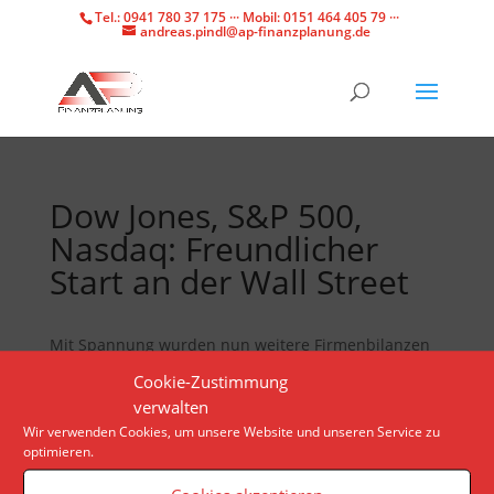
Tel.: 0941 780 37 175 ··· Mobil: 0151 464 405 79 ···
andreas.pindl@ap-finanzplanung.de
Dow Jones, S&P 500,
Nasdaq: Freundlicher
Start an der Wall Street
Mit Spannung wurden nun weitere Firmenbilanzen
und Konjunkturdaten erwartet, um Rückschlüsse auf
Cookie-Zustimmung
die US-Wirtschaft ziehen zu können.
verwalten
Wir verwenden Cookies, um unsere Website und unseren Service zu
optimieren.