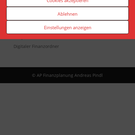
Cookies akzeptieren
Veranstaltungen
Newsletter
Ablehnen
Reporting
Einstellungen anzeigen
App
Infopaket
Digitaler Finanzordner
© AP Finanzplanung Andreas Pindl