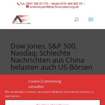
Tel.: 0941 780 37 175 ··· Mobil: 0151 464 405 79 ···
andreas.pindl@ap-finanzplanung.de
Dow Jones, S&P 500,
Nasdaq: Schlechte
Nachrichten aus China
belasten auch US-Börsen
Die wichtigsten Indizes in den USA haben am Freitag
Cookie-Zustimmung
leicht im Minus eröffnet. Zu den größten Verlierern
verwalten
gehört die Aktie des Online-Modehändlers Farfetch.
Wir verwenden Cookies, um unsere Website und unseren Service zu
optimieren.