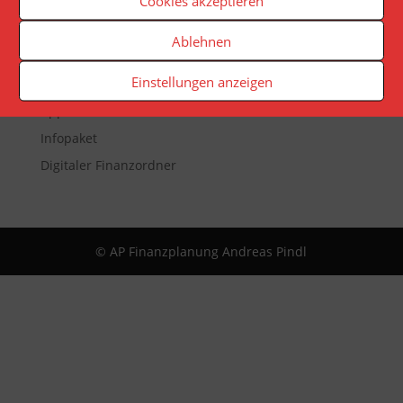
Cookies akzeptieren
Veranstaltungen
Ablehnen
Newsletter
Einstellungen anzeigen
Reporting
App
Infopaket
Digitaler Finanzordner
© AP Finanzplanung Andreas Pindl