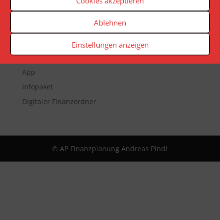
Cookies akzeptieren
Ablehnen
Veranstaltungen
Newsletter
Einstellungen anzeigen
Reporting
App
Infopaket
Digitaler Finanzordner
© AP Finanzplanung Andreas Pindl