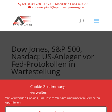
Tel.: 0941 780 37 175 ··· Mobil: 0151 464 405 79 ···
andreas.pindl@ap-finanzplanung.de
Dow Jones, S&P 500,
Nasdaq: US-Anleger vor
Fed-Protokollen in
Wartestellung
Investorinnen und Investoren warten auf die
Cookie-Zustimmung
Protokolle der jüngsten Sitzung der US-Notenbank.
verwalten
Gewinner an der Wall Street ist die
Wir verwenden Cookies, um unsere Website und unseren Service zu
optimieren.
Einzelhandelskette Target.