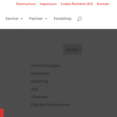
Datenschutz
Impressum
Cookie-Richtlinie (EU)
Kontakt
Service
Partner
Fondshop
Veranstaltungen
Newsletter
Reporting
App
Infopaket
Digitaler Finanzordner