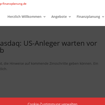
p-finanzplanung.de
Herzlich Willkommen
Angebote
Finanzplanung
asdaq: US-Anleger warten vor
ab
t, die Hinweise auf kommende Zinsschritte geben können. Ein
lich.
Cookie-Zustimmung verwalten