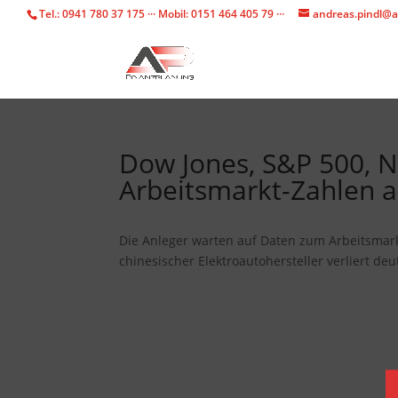
Tel.: 0941 780 37 175 ··· Mobil: 0151 464 405 79 ···
andreas.pindl@a
Dow Jones, S&P 500, N
Arbeitsmarkt-Zahlen 
Die Anleger warten auf Daten zum Arbeitsmark
chinesischer Elektroautohersteller verliert deut