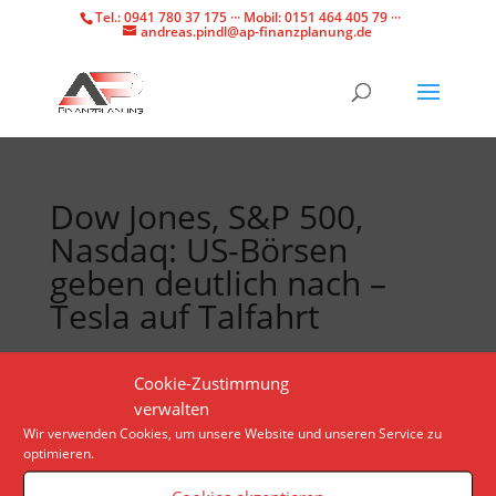
Tel.: 0941 780 37 175 ··· Mobil: 0151 464 405 79 ···
andreas.pindl@ap-finanzplanung.de
Dow Jones, S&P 500,
Nasdaq: US-Börsen
geben deutlich nach –
Tesla auf Talfahrt
Anleger an der Wall Street werfen im
Cookie-Zustimmung
Mittwochshandel Tech-Werte im großen Stil aus dem
verwalten
Depot. Positive Signale gibt es immerhin seitens der
Wir verwenden Cookies, um unsere Website und unseren Service zu
optimieren.
US-Konjunktur.