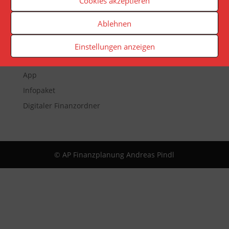
Cookies akzeptieren
Ablehnen
Veranstaltungen
Newsletter
Einstellungen anzeigen
Reporting
App
Infopaket
Digitaler Finanzordner
© AP Finanzplanung Andreas Pindl