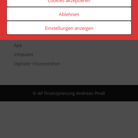
Cookies akzeptieren
Ablehnen
Veranstaltungen
Newsletter
Einstellungen anzeigen
Reporting
App
Infopaket
Digitaler Finanzordner
© AP Finanzplanung Andreas Pindl