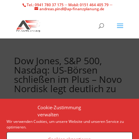
Tel.: 0941 780 37 175 ··· Mobil: 0151 464 405 79 ···
andreas.pindl@ap-finanzplanung.de
Dow Jones, S&P 500,
Nasdaq: US-Börsen
schließen im Plus – Novo
Nordisk legt deutlich zu
Der Kurs des dänischen Pharmaunternehmens steigt
Cookie-Zustimmung
wegen positiver Studienergebnisse für das
verwalten
Medikament Amycretin. Bei Nvidia trennt sich ein
Wir verwenden Cookies, um unsere Website und unseren Service zu
optimieren.
großer Aktionär von 200.000 Aktien.