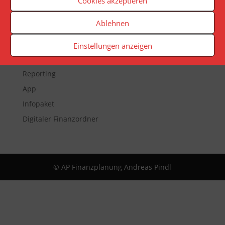
Cookies akzeptieren
Ablehnen
Veranstaltungen
Einstellungen anzeigen
Newsletter
Reporting
App
Infopaket
Digitaler Finanzordner
© AP Finanzplanung Andreas Pindl