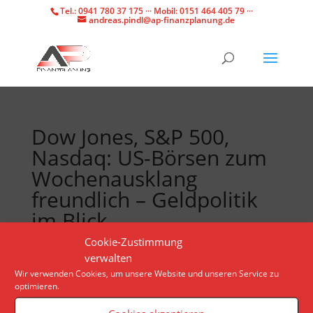
Tel.: 0941 780 37 175 ··· Mobil: 0151 464 405 79 ···
andreas.pindl@ap-finanzplanung.de
Dow Jones, S&P 500,
Nasdaq: US-Börsen zum
Wochenausklang
freundlich – Geldpolitik
im Blick
Cookie-Zustimmung
verwalten
Jüngste Konjunkturdaten deuten darauf hin, dass die
Wir verwenden Cookies, um unsere Website und unseren Service zu
US-Notenbank den Leitzins im September senken
optimieren.
wird. Einige Anleger nutzen den positiven Trend, um
Gewinne mitzunehmen.