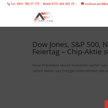
Tel.: 0941 780 37 175 ··· Mobil: 0151 464 405 79 ···
andreas.pindl@a
Dow Jones, S&P 500, N
Feiertag – Chip-Aktie 
Neue Preisdaten lassen Investoren weiter auf
ziehen Aktien von Energie-Unternehmen mit n