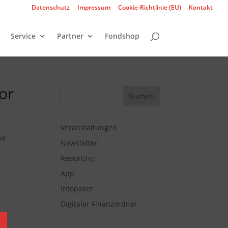
Datenschutz
Impressum
Cookie-Richtlinie (EU)
Kontakt
Service
Partner
Fondshop
or
Veranstaltungen
se
Newsletter
Reporting
App
Infopaket
Digitaler Finanzordner