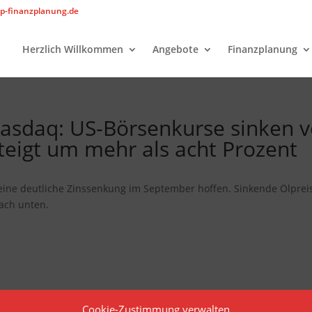
p-finanzplanung.de
Herzlich Willkommen
Angebote
Finanzplanung
asdaq: US-Börsenkurse sinken v
steigt um mehr als acht Prozent
 eine deutliche Zinssenkung im September hoffen. Sinkende Ölprei
ach unten.
Cookie-Zustimmung verwalten