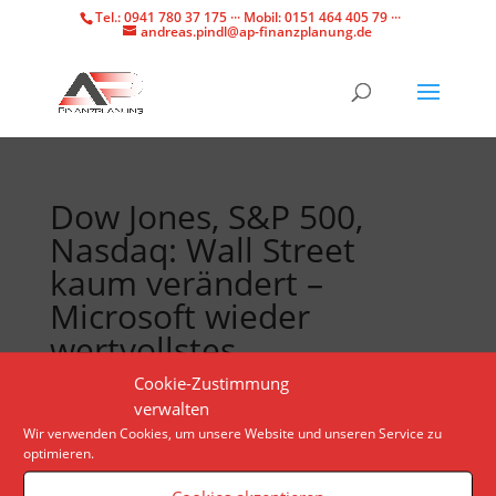
Tel.: 0941 780 37 175 ··· Mobil: 0151 464 405 79 ···
andreas.pindl@ap-finanzplanung.de
Dow Jones, S&P 500,
Nasdaq: Wall Street
kaum verändert –
Microsoft wieder
wertvollstes
Unternehmen
Cookie-Zustimmung
verwalten
Wir verwenden Cookies, um unsere Website und unseren Service zu
Anlegerinnen und Anleger in den USA warten auf
optimieren.
neue Konjunkturdaten. Der Chiphersteller Nvidia