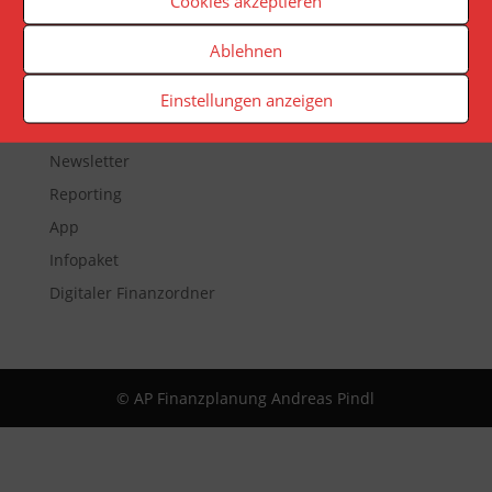
Cookies akzeptieren
muss seinen Platz als Unternehmen mit dem
höchsten Marktwert abgeben.
Ablehnen
Einstellungen anzeigen
Veranstaltungen
Newsletter
Reporting
App
Infopaket
Digitaler Finanzordner
© AP Finanzplanung Andreas Pindl