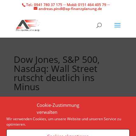
Tel.: 0941 780 37 175 ··· Mobil: 0151 464 405 79 ···
andreas.pindl@ap-finanzplanung.de
Dow Jones, S&P 500,
Nasdaq: Wall Street
rutscht deutlich ins
Minus
Positive Quartalszahlen lassen die Indizes in den
Cookie-Zustimmung
USA zunächst ansteigen. Nach kurzer Zeit geben sie
verwalten
ihre Gewinne allerdings wieder ab. Aus dem Tech-
Wir verwenden Cookies, um unsere Website und unseren Service zu
optimieren.
Bereich gibt es zudem wieder Neuigkeiten.