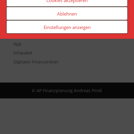
Cookies akzeptieren
Ablehnen
Veranstaltungen
Newsletter
Einstellungen anzeigen
Reporting
App
Infopaket
Digitaler Finanzordner
© AP Finanzplanung Andreas Pindl