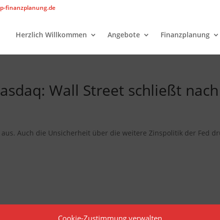
p-finanzplanung.de
Herzlich Willkommen
Angebote
Finanzplanung
asdaq: Wall Street schließt nach
 aus. Auch die Unsicherheit über die weitere Zinspolitik der Fed dr
Cookie-Zustimmung verwalten