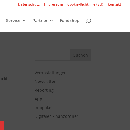
Datenschutz
Impressum
Cookie-Richtlinie (EU)
Kontakt
Service
Partner
Fondshop
Veranstaltungen
ückt
Newsletter
Reporting
App
Infopaket
Digitaler Finanzordner