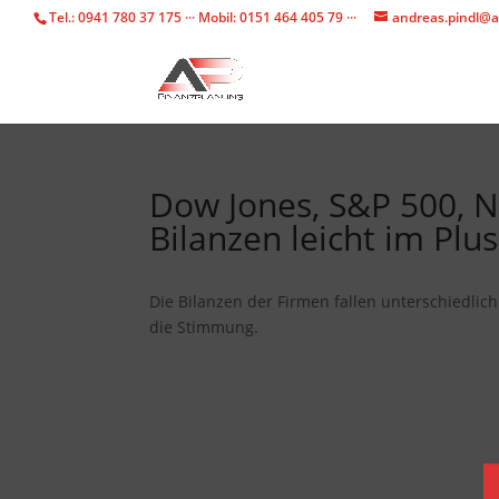
Tel.: 0941 780 37 175 ··· Mobil: 0151 464 405 79 ···
andreas.pindl@a
Dow Jones, S&P 500, N
Bilanzen leicht im Plus
Die Bilanzen der Firmen fallen unterschiedlich
die Stimmung.