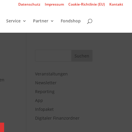
Datenschutz
Impressum
Cookie-Richtlinie (EU)
Kontakt
Service
Partner
Fondshop
Veranstaltungen
sen
Newsletter
Reporting
App
Infopaket
Digitaler Finanzordner