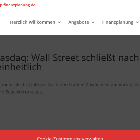
p-finanzplanung.de
Herzlich Willkommen
Angebote
Finanzplanung
asdaq: Wall Street schließt nach
inheitlich
seit mehr als drei Jahren. Nach den starken Zuwächsen am Vortag lö
che Begeisterung aus.
Cookie-Zustimmung verwalten