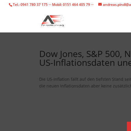
Tel.: 0941 780 37 175 ··· Mobil: 0151 464 405 79 ···
andreas.pindl@a
Dow Jones, S&P 500, N
US-Inflationsdaten une
Die US-Inflation fällt auf den tiefsten Stand 
die neuen Inflationsdaten aber keine zusätzli