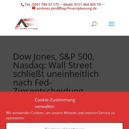
Tel.: 0941 780 37 175 ··· Mobil: 0151 464 405 79 ···
andreas.pindl@ap-finanzplanung.de
Dow Jones, S&P 500,
Nasdaq: Wall Street
schließt uneinheitlich
nach Fed-
Zinsentscheidung
Cookie-Zustimmung
verwalten
Die Notenbank hat die Zinsen wie erwartet nicht
Wir verwenden Cookies, um unsere Website und unseren Service zu
angetastet, auch im Juni wird es keine Zinssenkung
optimieren.
geben. Der Dow Jones kann leicht zulegen, die
Nasdaq und der S&P 500 schließen im Minus.