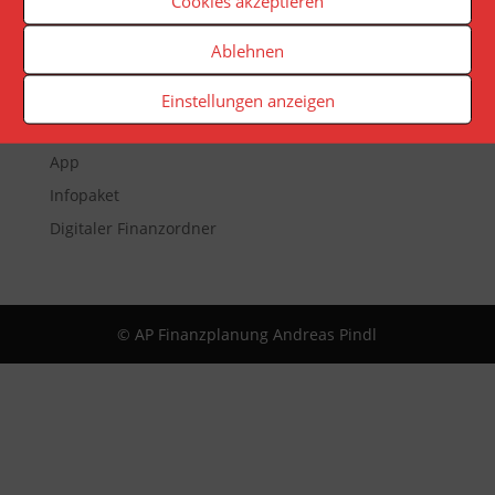
Cookies akzeptieren
Ablehnen
Veranstaltungen
Newsletter
Einstellungen anzeigen
Reporting
App
Infopaket
Digitaler Finanzordner
© AP Finanzplanung Andreas Pindl