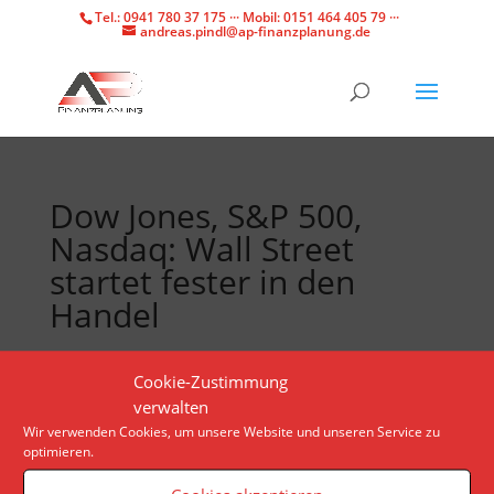
Tel.: 0941 780 37 175 ··· Mobil: 0151 464 405 79 ···
andreas.pindl@ap-finanzplanung.de
Dow Jones, S&P 500,
Nasdaq: Wall Street
startet fester in den
Handel
Das US-Arbeitsministerium legt die offenen Stellen
Cookie-Zustimmung
für Juni offen. Für Anleger in den USA wird ein
verwalten
weiterer Termin wichtig – allerdings erst nach
Wir verwenden Cookies, um unsere Website und unseren Service zu
optimieren.
Börsenschluss.