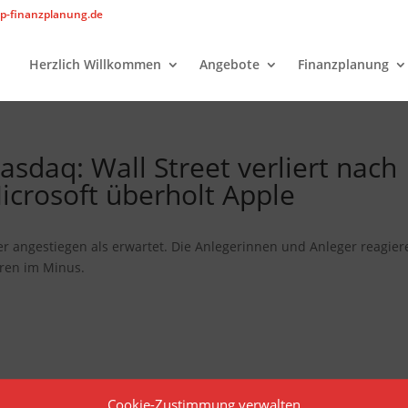
p-finanzplanung.de
Herzlich Willkommen
Angebote
Finanzplanung
sdaq: Wall Street verliert nach
icrosoft überholt Apple
ker angestiegen als erwartet. Die Anlegerinnen und Anleger reagier
eren im Minus.
Cookie-Zustimmung verwalten