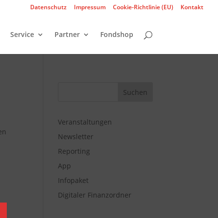
Datenschutz
Impressum
Cookie-Richtlinie (EU)
Kontakt
Service
Partner
Fondshop
Veranstaltungen
en
Newsletter
Reporting
App
Infopaket
Digitaler Finanzordner