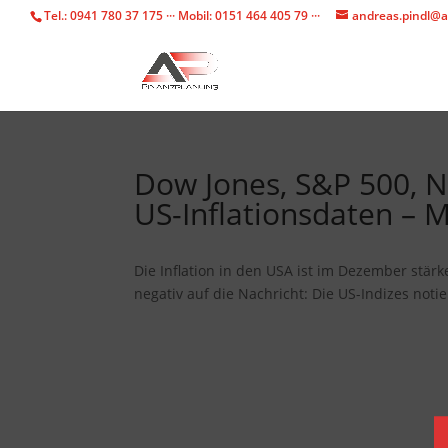
Tel.: 0941 780 37 175 ··· Mobil: 0151 464 405 79 ···
andreas.pindl@a
Dow Jones, S&P 500, Na
US-Inflationsdaten – M
Die Inflation in den USA ist im Dezember stär
negativ auf die Nachricht: Die US-Indizes noti