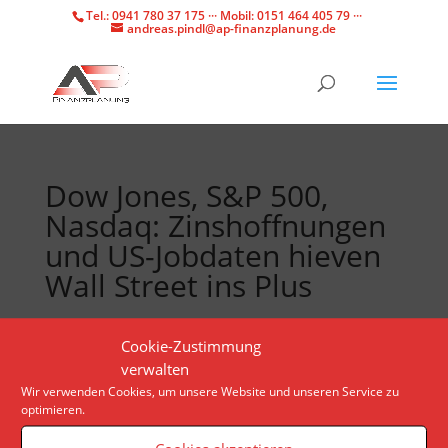
Tel.: 0941 780 37 175 ··· Mobil: 0151 464 405 79 ···
andreas.pindl@ap-finanzplanung.de
Dow Jones, S&P 500,
Nasdaq: Zinshoffnungen
und US-Jobdaten hieven
Wall Street ins Plus
In den USA beantragten mehr Personen als erwartet
Cookie-Zustimmung
Arbeitslosenhilfe, was den Börsen etwas Auftrieb
verwalten
gibt. Der S&P 500 nähert sich einem Rekordhoch.
Wir verwenden Cookies, um unsere Website und unseren Service zu
optimieren.