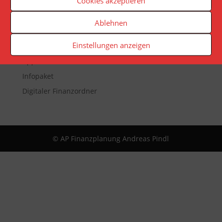
Cookies akzeptieren
Veranstaltungen
Ablehnen
Newsletter
Einstellungen anzeigen
Reporting
App
Infopaket
Digitaler Finanzordner
© AP Finanzplanung Andreas Pindl