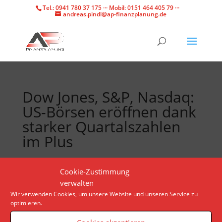
Tel.: 0941 780 37 175 ··· Mobil: 0151 464 405 79 ···
andreas.pindl@ap-finanzplanung.de
Dow Jones, S&P, Nasdaq:
US-Börsen eröffnen dank
starker Quartalszahlen
im Plus
Die Berichtssaison in den USA lässt die
Cookie-Zustimmung
amerikanischen Aktienindizes steigen. Auch der Kurs
verwalten
eines deutschen Unternehmens ist an den US-
Wir verwenden Cookies, um unsere Website und unseren Service zu
optimieren.
Börsen deutlich im Plus.