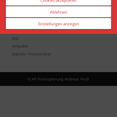
Cookies akzeptieren
Ablehnen
Veranstaltungen
Newsletter
Einstellungen anzeigen
Reporting
App
Infopaket
Digitaler Finanzordner
© AP Finanzplanung Andreas Pindl