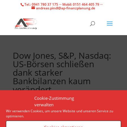
Tel.: 0941 780 37 175 ··· Mobil: 0151 464 405 79 ···
andreas.pindl@ap-finanzplanung.de
Dow Jones, S&P, Nasdaq:
US-Börsen schließen
dank starker
Bankbilanzen kaum
verändert
Cookie-Zustimmung
verwalten
Trotz der Sorge vor einer Eskalation der Lage im
Wir verwenden Cookies, um unsere Website und unseren Service zu
Nahen Osten bleibt ein Kursrutsch an den US-
optimieren.
Börsen aus. Die Investmentbank Morgan Stanley
liegt nach starken Quartalszahlen im Plus.