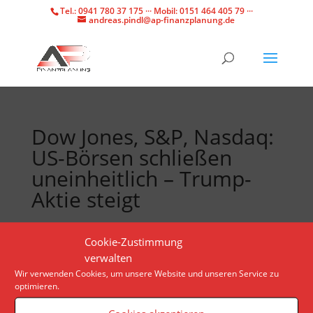
Tel.: 0941 780 37 175 ··· Mobil: 0151 464 405 79 ···
andreas.pindl@ap-finanzplanung.de
Dow Jones, S&P, Nasdaq:
US-Börsen schließen
uneinheitlich – Trump-
Aktie steigt
Trotz der bislang ausbleibenden Eskalation der Lage
Cookie-Zustimmung
im Nahen Osten sind US-Anleger nervös. Sinkende
verwalten
Kurse im Technologiesektor grenzen die Gewinne
Wir verwenden Cookies, um unsere Website und unseren Service zu
optimieren.
zudem ein.