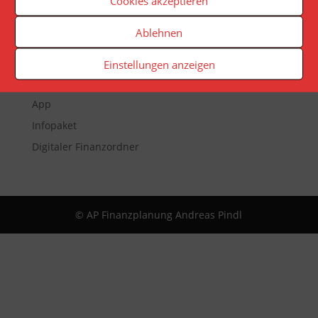
Cookies akzeptieren
Ablehnen
Veranstaltungen
Newsletter
Einstellungen anzeigen
Reporting
App
Infopaket
Digitaler Finanzordner
© AP Finanzplanung Andreas Pindl