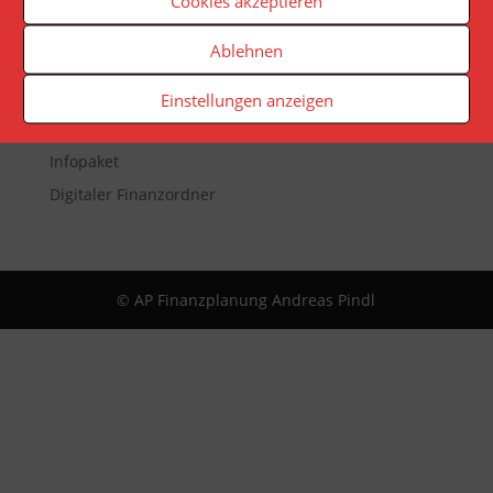
Cookies akzeptieren
Veranstaltungen
Ablehnen
Newsletter
Reporting
Einstellungen anzeigen
App
Infopaket
Digitaler Finanzordner
© AP Finanzplanung Andreas Pindl