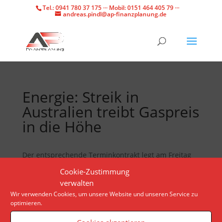
Tel.: 0941 780 37 175 ··· Mobil: 0151 464 405 79 ···
andreas.pindl@ap-finanzplanung.de
Energie: Streik in
Australien treibt Gaspreis
in die Höhe
Der entsprechende Terminkontrakt legt am Freitag
zweistellig zu. Auslöser ist ein Streik, der ab
Cookie-Zustimmung
kommender Woche sogar noch ausgeweitet werden
verwalten
könnte.
Wir verwenden Cookies, um unsere Website und unseren Service zu
optimieren.