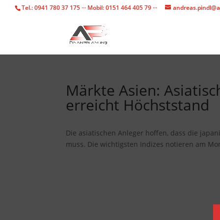
Tel.: 0941 780 37 175 ··· Mobil: 0151 464 405 79 ···
andreas.pindl@a
Märkte Asien: Asiatisc
erreicht Höchststand
Die asiatischen Anleger hoffen, dass die japan
muss. Die wichtigsten Indizes notieren am Mor