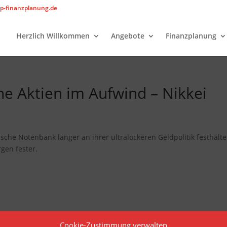
p-finanzplanung.de
Herzlich Willkommen
Angebote
Finanzplanung
he Aktien im Aufwind – Nikkei
ische Notenbank länger an ihrer ultralockeren Geldpolitik festhalt
gen fester.
Cookie-Zustimmung verwalten