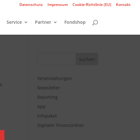
Datenschutz
Impressum
Cookie-Richtlinie (EU)
Kontakt
Service
Partner
Fondshop
Veranstaltungen
en
Newsletter
Reporting
App
Infopaket
Digitaler Finanzordner