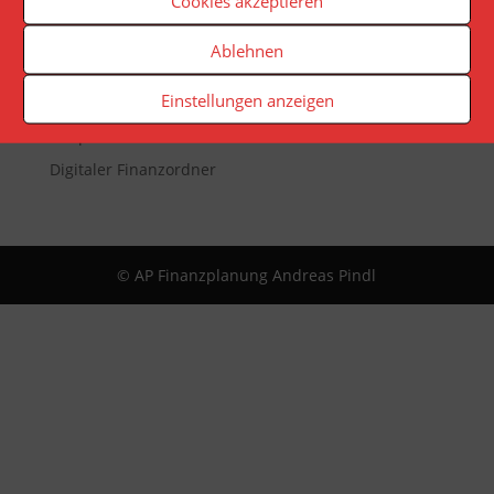
Cookies akzeptieren
Veranstaltungen
Newsletter
Ablehnen
Reporting
Einstellungen anzeigen
App
Infopaket
Digitaler Finanzordner
© AP Finanzplanung Andreas Pindl