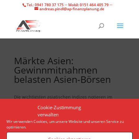
Tel.: 0941 780 37 175 ··· Mobil: 0151 464 405 79 ···
andreas.pindl@ap-finanzplanung.de
Märkte Asien:
Gewinnmitnahmen
belasten Asien-Börsen
Die wichtigsten asiatischen Indizes notieren im
frühen Handel im Minus. Die Anleger hoffen auf
Cookie-Zustimmung
frische Impulse, die die Kurse stützen.
verwalten
Wir verwenden Cookies, um unsere Website und unseren Service zu
optimieren.