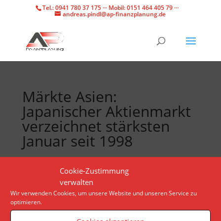
Tel.: 0941 780 37 175 ··· Mobil: 0151 464 405 79 ···
andreas.pindl@ap-finanzplanung.de
Märkte Asien:
Japanischer Aktienmarkt
verzeichnet stärksten
Januar seit 1998
Der Nikkei ist in diesem Monat um knapp acht
Cookie-Zustimmung
Prozent gestiegen – Investoren schauen schon auf
verwalten
das Rekordhoch. Das hat vor allem zwei Gründe.
Wir verwenden Cookies, um unsere Website und unseren Service zu
optimieren.