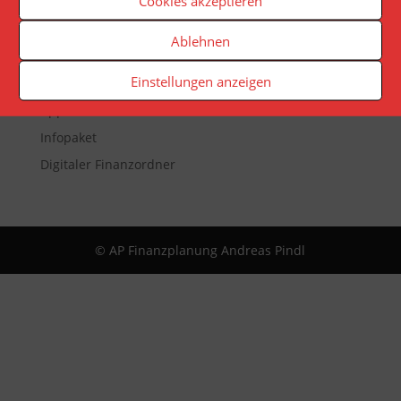
Cookies akzeptieren
Veranstaltungen
Ablehnen
Newsletter
Einstellungen anzeigen
Reporting
App
Infopaket
Digitaler Finanzordner
© AP Finanzplanung Andreas Pindl