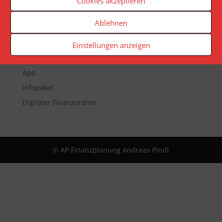
Cookies akzeptieren
Ablehnen
Veranstaltungen
Newsletter
Einstellungen anzeigen
Reporting
App
Infopaket
Digitaler Finanzordner
© AP Finanzplanung Andreas Pindl