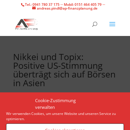
Tel.: 0941 780 37 175 ··· Mobil: 0151 464 405 79 ···
andreas.pindl@ap-finanzplanung.de
Nikkei und Topix:
Positive US-Stimmung
überträgt sich auf Börsen
in Asien
Der Chipkonzern Nvidia übertrifft die
Cookie-Zustimmung
Markterwartungen und sorgt für gute Laune bei den
verwalten
Anlegern. Auch in Asien legen die wichtigsten
Wir verwenden Cookies, um unsere Website und unseren Service zu
optimieren.
Indizes zu.